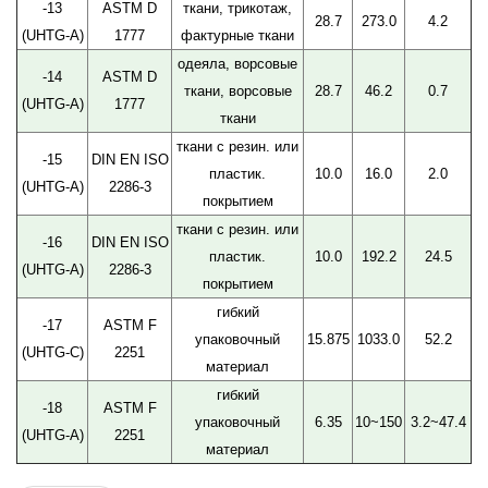
-13
ASTM D
ткани, трикотаж,
28.7
273.0
4.2
(UHTG-A)
1777
фактурные ткани
одеяла, ворсовые
-14
ASTM D
ткани, ворсовые
28.7
46.2
0.7
(UHTG-A)
1777
ткани
ткани с резин. или
-15
DIN EN ISO
пластик.
10.0
16.0
2.0
(UHTG-A)
2286-3
покрытием
ткани с резин. или
-16
DIN EN ISO
пластик.
10.0
192.2
24.5
(UHTG-A)
2286-3
покрытием
гибкий
-17
ASTM F
упаковочный
15.875
1033.0
52.2
(UHTG-C)
2251
материал
гибкий
-18
ASTM F
упаковочный
6.35
10~150
3.2~47.4
(UHTG-A)
2251
материал