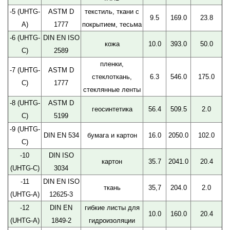
-5 (UHTG-
ASTM D
текстиль, ткани с
9.5
169.0
23.8
A)
1777
покрытием, тесьма
-6 (UHTG-
DIN EN ISO
кожа
10.0
393.0
50.0
C)
2589
пленки,
-7 (UHTG-
ASTM D
стеклоткань,
6.3
546.0
175.0
C)
1777
стеклянные ленты
-8 (UHTG-
ASTM D
геосинтетика
56.4
509.5
2.0
C)
5199
-9 (UHTG-
DIN EN 534
бумага и картон
16.0
2050.0
102.0
C)
-10
DIN ISO
картон
35.7
2041.0
20.4
(UHTG-C)
3034
-11
DIN EN ISO
ткань
35,7
204.0
2.0
(UHTG-A)
12625-3
-12
DIN EN
гибкие листы для
10.0
160.0
20.4
(UHTG-A)
1849-2
гидроизоляции