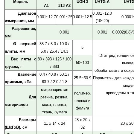
Модель
UGH-3
UHTG-A
UHT
A1
313-A2
Диапазон
0.001~12.0
0.001~12.7
0.001~25
0.001~12.5
0.0001
измерения, мм
(10~20)
Разрешение,
0.001
0.001
0.0002(0.8)/
мм
Ø верхней
35.7 / 5.0 / 10.0 /
5
плиты, мм
5.0 / 25.4 / 14.3
Этот ряд толщино
Вес пяты с
80 / 393 / 125 / 100
50~100
вывод
грузом, г
/ 883
обрабатывать и сохр
Давление
0.4 / 40.8 / 50.1 /
25.5~50.9
Параметры для каждо
прижима, кПа
63.7 / 2.0 / 1.8
моде
микропористая
приведены в та
полимер.
Для
резина, резина,
пленка и
материалов
кожа, пленка,
фольга
ткань, бумага
Размеры
28 x 20 x
11 x 14 x 24
20 x 20
(ШxГxВ), см
32