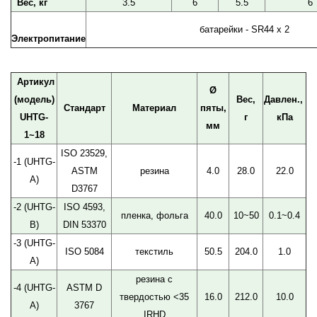
Вес, кг
3.5
6
5.5
6
батарейки - SR44 x 2
Электропитание
Артикул
Ø
(модель)
Вес,
Давлен.,
Стандарт
Материал
пяты,
UHTG-
г
кПа
мм
1~18
ISO 23529,
-1 (UHTG-
ASTM
резина
4.0
28.0
22.0
A)
D3767
-2 (UHTG-
ISO 4593,
пленка, фольга
40.0
10~50
0.1~0.4
B)
DIN 53370
-3 (UHTG-
ISO 5084
текстиль
50.5
204.0
1.0
A)
резина с
-4 (UHTG-
ASTM D
твердостью <35
16.0
212.0
10.0
A)
3767
IRHD