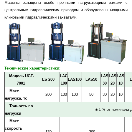
Машины оснащены особо прочными нагружающими рамами с
центральным гидравлическим приводом и оборудованы мощными
клиновыми гидравлическими захватами.
Технические характеристики:
Модель UGT-
LAC
LAS
LAS
LAS
LS
200
LAS
100
LAS
50
7001
100
30
20
10
Макс.
200
100
100
50
30
20
10
нагрузка, тс
Точность по
± 1 % от номинала 
нагрузки
Макс.
скорость
170
200