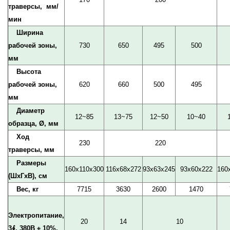
траверсы, мм/
мин
Ширина
рабочей зоны,
730
650
495
500
мм
Высота
рабочей зоны,
620
660
500
495
мм
Диаметр
12~85
13~75
12~50
10~40
образца, Ø, мм
Ход
230
220
траверсы, мм
Размеры
160х110х300
116x68x272
93х63х245
93х60х222
160
(ШxГxВ), см
Вес, кг
7715
3630
2600
1470
Электропитание,
20
14
10
3∮, 380В ± 10%,