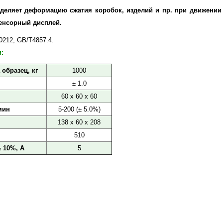
деляет деформацию сжатия коробок, изделий и пр. при движении 
енсорный дисплей.
0212, GB/T4857.4.
:
образец, кг
1000
± 1.0
60 х 60 х 60
мин
5-200 (± 5.0%)
138 х 60 х 208
510
 10%, А
5