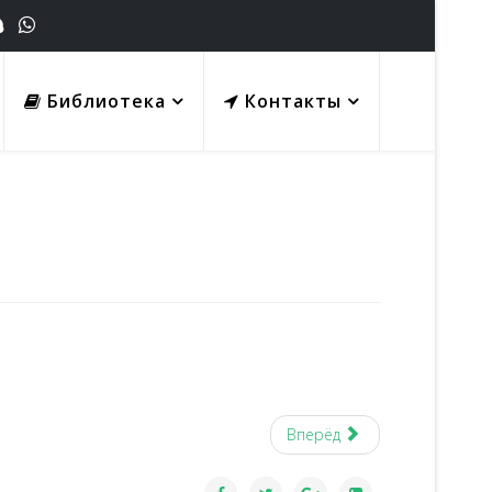
Библиотека
Контакты
Вперёд